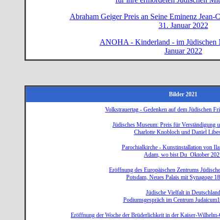
Abraham Geiger Preis an Seine Eminenz Jean-Cl
31. Januar 2022
ANOHA - Kinderland - im Jüdischen
Januar 2022
Bilder 2021
Volkstrauertag - Gedenken auf dem Jüdischen Fr
Jüdisches Museum: Preis für Verständigung u
Charlotte Knobloch und Daniel Libe
Parochialkirche - Kunstinstallation von Il
Adam, wo bist Du Oktober 202
Eröffnung des Europäischen Zentrums Jüdische
Potsdam, Neues Palais mit Synagoge 1
Jüdische Vielfalt in Deutschlan
Podiumsgespräch im Centrum Judaicum1
Eröffnung der Woche der Brüderlichkeit in der Kaiser-Wilhelm