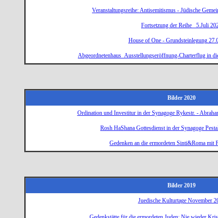
Veranstaltungsreihe: Antisemitismus - Jüdische Gemei
Fortsetzung der Reihe 5.Juli 20
House of One - Grundsteinlegung 27.
Abgeordnetenhaus Ausstellungseröffnung-Charterflug in di
Bilder 2020
Ordination und Investitur in der Synagoge Rykestr. - Abrah
Rosh HaShana Gottesdienst in der Synagoge Pestal
Gedenken an die ermordeten Sinti&Roma mit 
Bilder 2019
Juedische Kulturtage November 2
Gedenkstätte für die ermordeten Juden: Nie wieder Kri