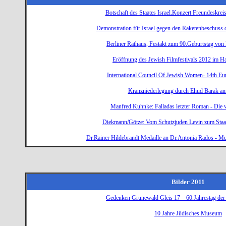
Botschaft des Staates Israel.Konzert Freundeskreis
Demonstration für Israel gegen den Raketenbeschuss
Berliner Rathaus, Festakt zum 90.Geburtstag von
Eröffnung des Jewish Filmfestivals 2012 im Ha
International Council Of Jewish Women- 14th Eu
Kranzniederlegung durch Ehud Barak am
Manfred Kuhnke: Falladas letzter Roman - Die 
Diekmann/Götze: Vom Schutzjuden Levin zum Staa
Dr.Rainer Hildebrandt Medaille an Dr.Antonia Rados - M
Bilder 2011
Gedenken Grunewald Gleis 17 60.Jahrestag der 
10 Jahre Jüdisches Museum