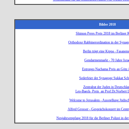
Bilder 2018
Shimon Peres Preis 2018 im Berliner R
Orthodoxe Rabbinerordination in der Synag
Berlin trägt eine Kippa - Fasanens
Gendarmenmarkt - 70 Jahre Isra
Estrongo Nachama Preis an Götz 
Sederfeier der Synagoge Sukkat Sc
Zentralrat der Juden in Deutschla
Leo-Baeck- Preis an Prof.Dr.Norbert
Welcome to Jerusalem - Ausstellung Jüdi
Alfred Grosser - Gesprächskonzert im Cen
Neujahrsempfang 2018 für die Berliner Polizei in de