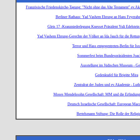
Französische Friedenskirche-Tagung: "Nicht ohne das Alte Testament" ev.
Berliner Rathaus: Yad Vashem Ehrung an Hans Feyerab
Gleis 17 -Kranzniederlegung Knesset Präsident Yuli Edelstei
Yad Vashem Ehrung-Gerechte der Völker an Ida Jauch für die Rettu
Terror und Hass entgegentreten-Berlin für Isr
Sommerfest beim Bundespräsidenten Joa
Ausstellung im Jüdischen Museum - Ge
Gedenktafel für Brigitte Mira
Zentralrat der Juden und ev.Akademie - Lut
Moses Mendelssohn Gesellschaft: MM und die Erfindung
Deutsch Israelische Gesellschaft: European Mac
Bertelsmann Stiftung: Die Rolle der Religio