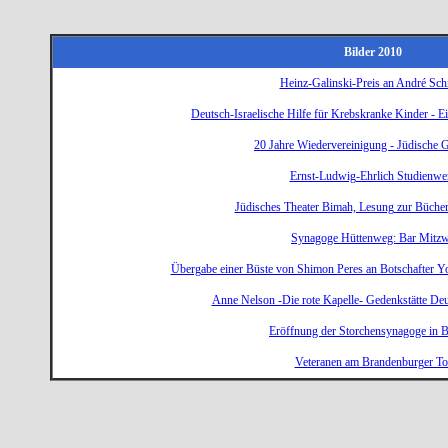
Bilder 2010
Heinz-Galinski-Preis an André Sch
Deutsch-Israelische Hilfe für Krebskranke Kinder - E
20 Jahre Wiedervereinigung - Jüdische
Ernst-Ludwig-Ehrlich Studienwe
Jüdisches Theater Bimah, Lesung zur Büche
Synagoge Hüttenweg: Bar Mitz
Übergabe einer Büste von Shimon Peres an Botschafter Y
Anne Nelson -Die rote Kapelle- Gedenkstätte De
Eröffnung der Storchensynagoge in B
Veteranen am Brandenburger To