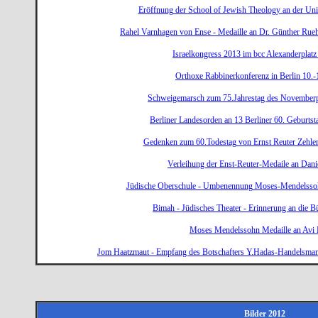
Eröffnung der School of Jewish Theology an der U
Rahel Varnhagen von Ense - Medaille an Dr. Günther Rueh
Israelkongress 2013 im bcc Alexanderplatz
Orthoxe Rabbinerkonferenz in Berlin 10.
Schweigemarsch zum 75.Jahrestag des November
Berliner Landesorden an 13 Berliner 60. Geburts
Gedenken zum 60.Todestag von Ernst Reuter Zehlen
Verleihung der Enst-Reuter-Medaile an Dan
Jüdische Oberschule - Umbenennung Moses-Mendelsso
Bimah - Jüdisches Theater - Erinnerung an die 
Moses Mendelssohn Medaille an Avi 
Jom Haatzmaut - Empfang des Botschafters Y.Hadas-Handelsman 
Bilder 2012