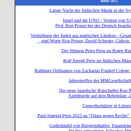
Bilder 2022
Lange Nacht der Jüdischen Musik in der Syn
Israel und die UNO - Vortrag von S.
Prof. Ron Prosor bei der Deutsch Israeli
Vertreibung der Juden aus arabischen Ländern - Gesa
einf.Worte Ron Prosor, David Schuster, Gideon 
Der Shimon Peres Preis im Roten Rat
Rolf Joseph Preis im Jüdischen Mu
Rabbiner Ordination von Zacharias Frankel Colege 
Jahrestreffen der MMGesellschaf
Der neue israelische Botschafter Ron P
Antrittsrede auf dem Bebelplatz 
Umweltschützer in Lützer
Paul-Spiegel-Preis 2022 an "Omas gegen Rechts" 
Gedenktafel von Bürgerinitiative Traunstein
für ihre ermordeten Jüdischen M