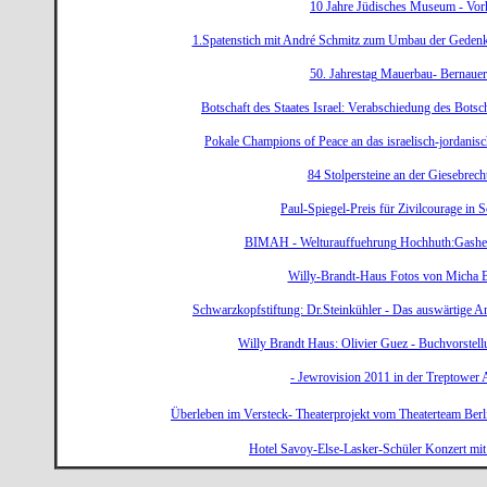
10 Jahre Jüdisches Museum - Vor
1.Spatenstich mit André Schmitz zum Umbau der Geden
50. Jahrestag Mauerbau- Bernauers
Botschaft des Staates Israel: Verabschiedung des Bots
Pokale Champions of Peace an das israelisch-jordanis
84 Stolpersteine an der Giesebrecht
Paul-Spiegel-Preis für Zivilcourage in 
BIMAH - Welturauffuehrung Hochhuth:Gasherd
Willy-Brandt-Haus Fotos von Micha
Schwarzkopfstiftung: Dr.Steinkühler - Das auswärtige A
Willy Brandt Haus: Olivier Guez - Buchvorstell
- Jewrovision 2011 in der Treptower 
Überleben im Versteck- Theaterprojekt vom Theaterteam Ber
Hotel Savoy-Else-Lasker-Schüler Konzert mi