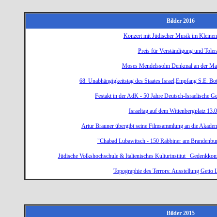
Bilder 2016
Konzert mit Jüdischer Musik im Kleinen
Preis für Verständigung und Toler
Moses Mendelssohn Denkmal an der Mar
68. Unabhängigkeitstag des Staates Israel,Empfang S.E. B
Festakt in der AdK - 50 Jahre Deutsch-Israelische G
Israeltag auf dem Wittenbergplatz 13.
Artur Brauner übergibt seine Filmsammlung an die Akad
"Chabad Lubawitsch - 150 Rabbiner am Brandenbur
Jüdische Volkshochschule & Italienisches Kulturinstitut Gedenkko
Topographie des Terrors: Ausstellung Getto 
Bilder 2015